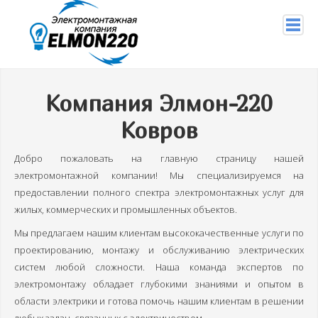
+7 (904) 956-29-94
Компания Элмон-220
info@elmon220.ru
Ковров
Главная
Добро пожаловать на главную страницу нашей
Услуги
электромонтажной компании! Мы специализируемся на
предоставлении полного спектра электромонтажных услуг для
Подключение проводов
жилых, коммерческих и промышленных объектов.
Услуги электрика
Мы предлагаем нашим клиентам высококачественные услуги по
проектированию, монтажу и обслуживанию электрических
Электромонтажные работы
систем любой сложности. Наша команда экспертов по
Правила работы с электричеством
электромонтажу обладает глубокими знаниями и опытом в
области электрики и готова помочь нашим клиентам в решении
Монтаж СИП