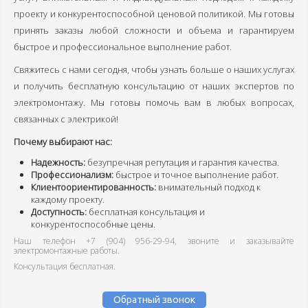
проекту и конкурентоспособной ценовой политикой. Мы готовы
Наши цены
принять заказы любой сложности и объема и гарантируем
Фотогалерея
быстрое и профессиональное выполнение работ.
г. Ковров
Свяжитесь с нами сегодня, чтобы узнать больше о наших услугах
и получить бесплатную консультацию от наших экспертов по
г. Владимир
электромонтажу. Мы готовы помочь вам в любых вопросах,
связанных с электрикой!
Почему выбирают нас:
г. Александров
Надежность:
безупречная репутация и гарантия качества.
Профессионализм:
быстрое и точное выполнение работ.
г. Гусь-Хрустальный
Клиентоориентированность:
внимательный подход к
каждому проекту.
г. Муром
Доступность:
бесплатная консультация и
конкурентоспособные цены.
г. Суздаль
Наш телефон
+7 (904) 956-29-94
, звоните и заказывайте
электромонтажные работы.
Консультация бесплатная.
Обратный звонок