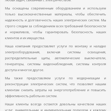
любых задач, связанных с электричеством.
Прокладка кабеля
Мы оснащены современным оборудованием и используем
только высококачественные материалы, чтобы обеспечить
Монтаж светильников
надежность и долговечность наших электрических систем. Мы
строго следим за соблюдением всех требований безопасности
Замена электросчётчиков
и нормативов, чтобы гарантировать безопасность наших
Установка розеток-выключателей
клиентов и их имущества.
Наша компания предоставляет услуги по монтажу и наладке
Заземление в частном доме
электрооборудования, включая системы освещения,
Замена электропроводки
распределительные щиты, автоматические выключатели,
генераторы, системы видеонаблюдения, системы контроля
Прайс-Лист
доступа и многое другое.
О компании
Мы также предоставляем услуги по модернизации и
реконструкции электрических систем, что позволяет нашим
Политика обработки персональных данных
клиентам снизить затраты на энергопотребление и повысить
эффективность работы их систем.
Наши специалисты
Наши клиенты всегда остаются довольны качеством наших
Наша гарантия
услуг, внимательным и индивидуальным подходом к каждому